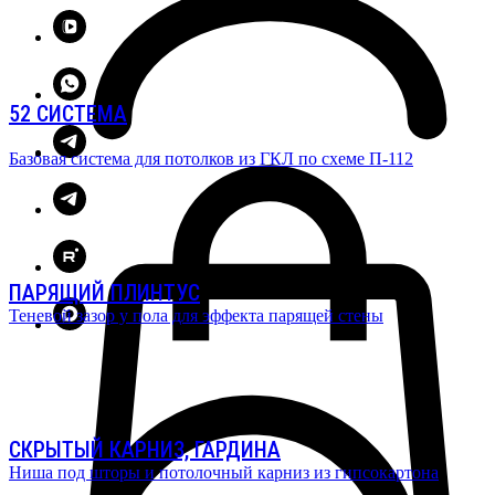
52 СИСТЕМА
Базовая система для потолков из ГКЛ по схеме П-112
ПАРЯЩИЙ ПЛИНТУС
Теневой зазор у пола для эффекта парящей стены
СКРЫТЫЙ КАРНИЗ, ГАРДИНА
Ниша под шторы и потолочный карниз из гипсокартона