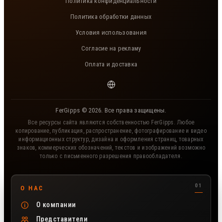
Политика конфиденциальности
Политика обработки данных
Условия использования
Согласие на рекламу
Оплата и доставка
FerGipps © 2026. Все права защищены.
Все ресурсы сайта являются собственностью FerGipps. Любое
копирование, публикация, распространение, фотографирование и видео
информационных структур, дизайна и оформления страниц, товарных
знаков, коммерческих обозначений, текстов и изображений возможно
только с письменного разрешения правообладателя.
Полезные разделы сайта FerGipps
О НАС
О компании
Представители