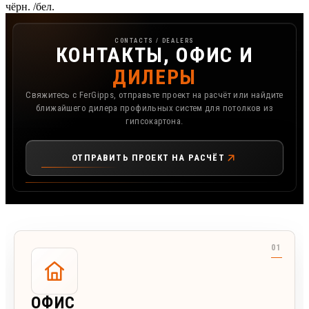
чёрн. /бел.
Контакты, офис и дилеры FerGipps
CONTACTS / DEALERS
КОНТАКТЫ, ОФИС И
ДИЛЕРЫ
Свяжитесь с FerGipps, отправьте проект на расчёт или найдите
ближайшего дилера профильных систем для потолков из
гипсокартона.
ОТПРАВИТЬ ПРОЕКТ НА РАСЧЁТ
ОФИС