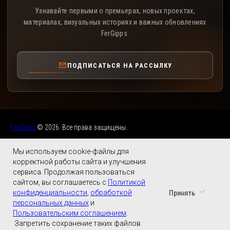
Узнавайте первыми о премьерах, новых проектах,
материалах, визуальных историях и важных обновлениях
FerGipps.
ПОДПИСАТЬСЯ НА РАССЫЛКУ
FerGipps
© 2026. Все права защищены.
Мы используем cookie-файлы для
корректной работы сайта и улучшения
сервиса. Продолжая пользоваться
сайтом, вы соглашаетесь с
Политикой
конфиденциальности
,
обработкой
Принять
персональных данных
и
Пользовательским соглашением
.
Запретить сохранение таких файлов