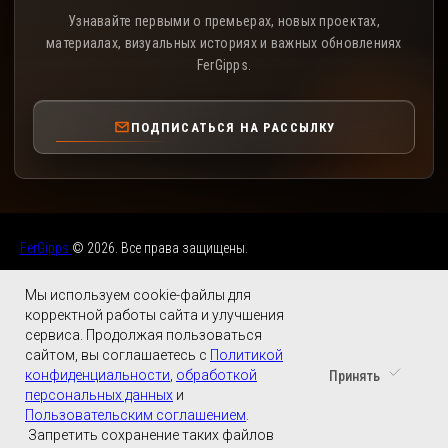
Узнавайте первыми о премьерах, новых проектах,
материалах, визуальных историях и важных обновлениях
FerGipps.
ПОДПИСАТЬСЯ НА РАССЫЛКУ
FerGipps
© 2026. Все права защищены.
Мы используем cookie-файлы для
корректной работы сайта и улучшения
сервиса. Продолжая пользоваться
сайтом, вы соглашаетесь с
Политикой
конфиденциальности
,
обработкой
Принять
персональных данных
и
Пользовательским соглашением
.
Запретить сохранение таких файлов