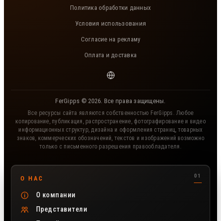
Политика обработки данных
Условия использования
Согласие на рекламу
Оплата и доставка
FerGipps © 2026. Все права защищены.
Все ресурсы сайта являются собственностью FerGipps. Любое
копирование, публикация, распространение, фотографирование и видео
информационных структур, дизайна и оформления страниц, товарных
знаков, коммерческих обозначений, текстов и изображений возможно
только с письменного разрешения правообладателя.
Полезные разделы сайта FerGipps
О НАС
О компании
Представители