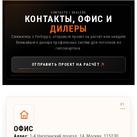
Контакты, офис и дилеры FerGipps
CONTACTS / DEALERS
КОНТАКТЫ, ОФИС И
ДИЛЕРЫ
Свяжитесь с FerGipps, отправьте проект на расчёт или найдите
ближайшего дилера профильных систем для потолков из
гипсокартона.
ОТПРАВИТЬ ПРОЕКТ НА РАСЧЁТ
ОФИС
Адрес:
1-й Нагатинский проезд, 14
,
Москва
,
115230