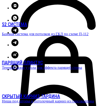
52 СИСТЕМА
Базовая система для потолков из ГКЛ по схеме П-112
ПАРЯЩИЙ ПЛИНТУС
Теневой зазор у пола для эффекта парящей стены
СКРЫТЫЙ КАРНИЗ, ГАРДИНА
Ниша под шторы и потолочный карниз из гипсокартона