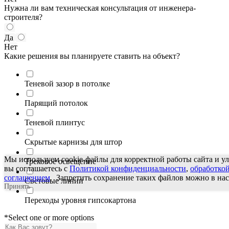
Нужна ли вам техническая консультация от инженера-
строителя?
Да
Нет
Какие решения вы планируете ставить на объект?
Теневой зазор в потолке
Парящий потолок
Теневой плинтус
Скрытые карнизы для штор
Мы используем cookie-файлы для корректной работы сайта и у
Трековое освещение
вы соглашаетесь с
Политикой конфиденциальности
,
обработко
соглашением
. Запретить сохранение таких файлов можно в нас
Световые линии
Принять
Переходы уровня гипсокартона
*Select one or more options