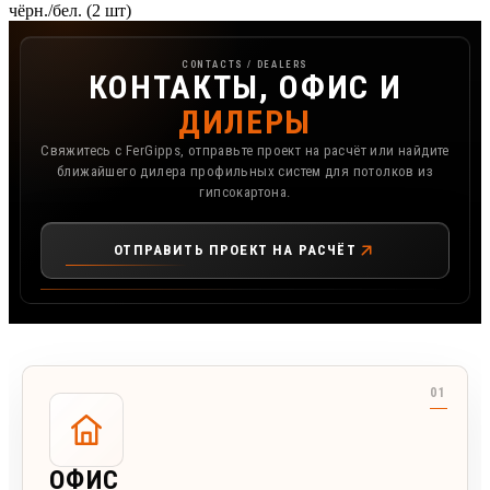
чёрн./бел. (2 шт)
Контакты, офис и дилеры FerGipps
CONTACTS / DEALERS
КОНТАКТЫ, ОФИС И
ДИЛЕРЫ
Свяжитесь с FerGipps, отправьте проект на расчёт или найдите
ближайшего дилера профильных систем для потолков из
гипсокартона.
ОТПРАВИТЬ ПРОЕКТ НА РАСЧЁТ
ОФИС