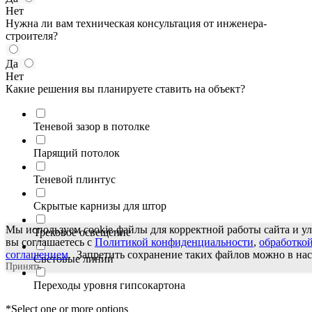
Нет
Нужна ли вам техническая консультация от инженера-
строителя?
Да
Нет
Какие решения вы планируете ставить на объект?
Теневой зазор в потолке
Парящий потолок
Теневой плинтус
Скрытые карнизы для штор
Мы используем cookie-файлы для корректной работы сайта и у
Трековое освещение
вы соглашаетесь с
Политикой конфиденциальности
,
обработко
соглашением
. Запретить сохранение таких файлов можно в нас
Световые линии
Принять
Переходы уровня гипсокартона
*Select one or more options