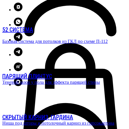
52 СИСТЕМА
Базовая система для потолков из ГКЛ по схеме П-112
ПАРЯЩИЙ ПЛИНТУС
Теневой зазор у пола для эффекта парящей стены
СКРЫТЫЙ КАРНИЗ, ГАРДИНА
Ниша под шторы и потолочный карниз из гипсокартона