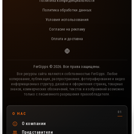
Политика конфиденциальности
Политика обработки данных
Условия использования
Согласие на рекламу
Оплата и доставка
FerGipps © 2026. Все права защищены.
Все ресурсы сайта являются собственностью FerGipps. Любое
копирование, публикация, распространение, фотографирование и видео
информационных структур, дизайна и оформления страниц, товарных
знаков, коммерческих обозначений, текстов и изображений возможно
только с письменного разрешения правообладателя.
Полезные разделы сайта FerGipps
О НАС
О компании
Представители