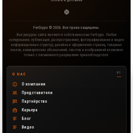
FerGipps © 2026. Все права защищены.
Все ресурсы сайта являются собственностью FerGipps. Любое
копирование, публикация, распространение, фотографирование и видео
информационных структур, дизайна и оформления страниц, товарных
знаков, коммерческих обозначений, текстов и изображений возможно
только с письменного разрешения правообладателя.
Полезные разделы сайта FerGipps
О НАС
О компании
Представители
Партнёрство
Карьера
Блог
Видео