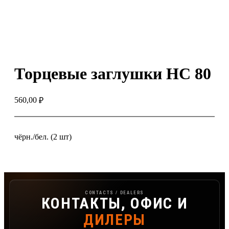
Торцевые заглушки НС 80
560,00
₽
чёрн./бел. (2 шт)
Контакты, офис и дилеры FerGipps
CONTACTS / DEALERS
КОНТАКТЫ, ОФИС И
ДИЛЕРЫ