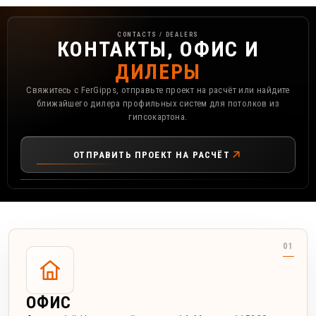
Контакты, офис и дилеры FerGipps
CONTACTS / DEALERS
КОНТАКТЫ, ОФИС И
ДИЛЕРЫ
Свяжитесь с FerGipps, отправьте проект на расчёт или найдите
ближайшего дилера профильных систем для потолков из
гипсокартона.
ОТПРАВИТЬ ПРОЕКТ НА РАСЧЁТ
ОФИС