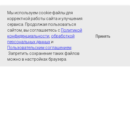
Мы используем cookie-файлы для
корректной работы сайта и улучшения
сервиса. Продолжая пользоваться
сайтом, вы соглашаетесь с
Политикой
конфиденциальности
,
обработкой
Принять
персональных данных
и
Пользовательским соглашением
.
Запретить сохранение таких файлов
можно в настройках браузера.
КАТАЛОГ
ЗВОНОК
ХОЧУ СКИДКУ
MAX
ТЕЛЕГРАМ
Контакты, офис и дилеры FerGipps
CONTACTS / DEALERS
КОНТАКТЫ, ОФИС И
ДИЛЕРЫ