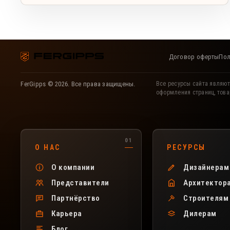
Договор оферты
Пол
FerGipps © 2026. Все права защищены.
Все ресурсы сайта являют
оформления страниц, това
Полезные разделы сайта FerGipps
О НАС
РЕСУРСЫ
О компании
Дизайнерам
Представители
Архитектор
Партнёрство
Строителям
Карьера
Дилерам
Блог