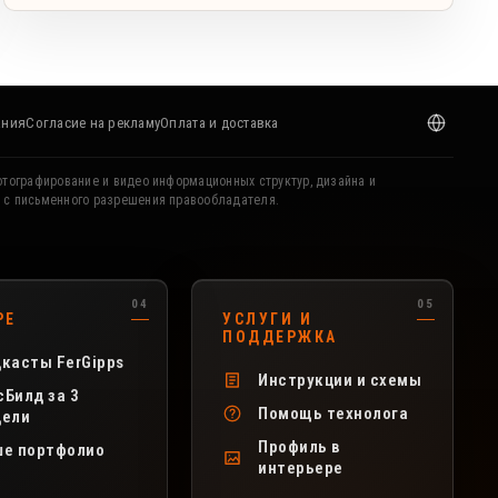
ания
Согласие на рекламу
Оплата и доставка
отографирование и видео информационных структур, дизайна и
о с письменного разрешения правообладателя.
РЕ
УСЛУГИ И
ПОДДЕРЖКА
касты FerGipps
Инструкции и схемы
Билд за 3
Помощь технолога
дели
Профиль в
ше портфолио
интерьере