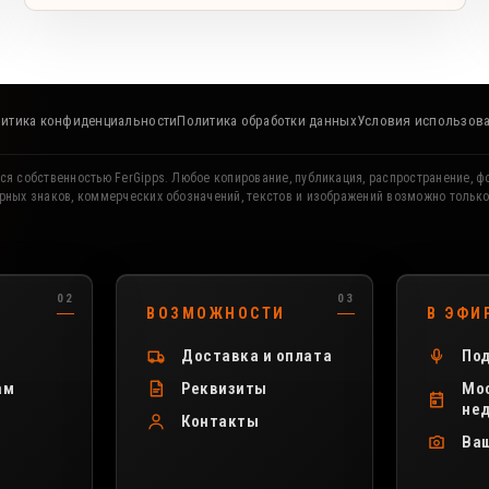
итика конфиденциальности
Политика обработки данных
Условия использов
ся собственностью FerGipps. Любое копирование, публикация, распространение, ф
рных знаков, коммерческих обозначений, текстов и изображений возможно тольк
ВОЗМОЖНОСТИ
В ЭФИ
Доставка и оплата
Под
ам
Реквизиты
Мос
не
Контакты
Ва