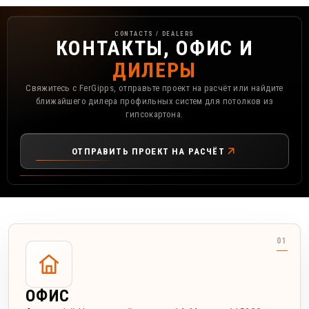
Контакты, офис и дилеры FerGipps
CONTACTS / DEALERS
КОНТАКТЫ, ОФИС И
ДИЛЕРЫ
Свяжитесь с FerGipps, отправьте проект на расчёт или найдите
ближайшего дилера профильных систем для потолков из
гипсокартона.
ОТПРАВИТЬ ПРОЕКТ НА РАСЧЁТ
ОФИС