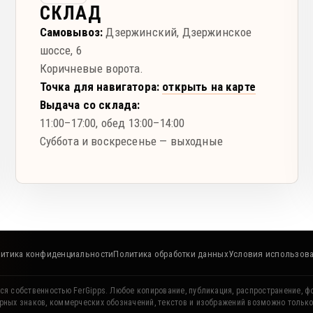
СКЛАД
Самовывоз:
Дзержинский
,
Дзержинское
шоссе, 6
Коричневые ворота.
Точка для навигатора:
открыть на карте
Выдача со склада:
11:00–17:00
, обед 13:00–14:00
Суббота и воскресенье — выходные
итика конфиденциальности
Политика обработки данных
Условия использов
ся собственностью FerGipps. Любое копирование, публикация, распространение, ф
рных знаков, коммерческих обозначений, текстов и изображений возможно тольк