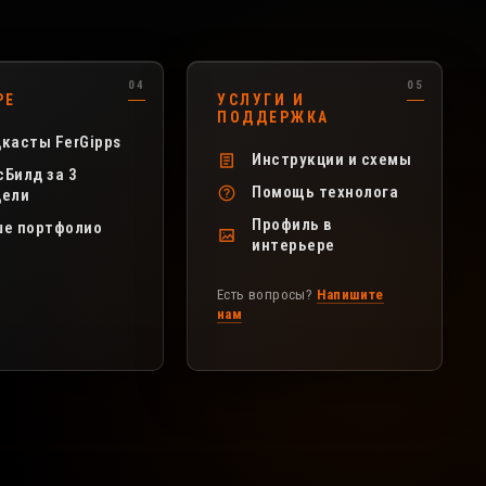
РЕ
УСЛУГИ И
ПОДДЕРЖКА
касты FerGipps
Инструкции и схемы
Билд за 3
Помощь технолога
дели
Профиль в
ше портфолио
интерьере
Есть вопросы?
Напишите
нам